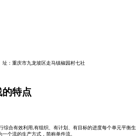
 址：重庆市九龙坡区走马镇椒园村七社
线的特点
行综合有效利用,有组织、有计划、有目标的进度每个单元平衡
为一个流的生产方式，简称单件流。