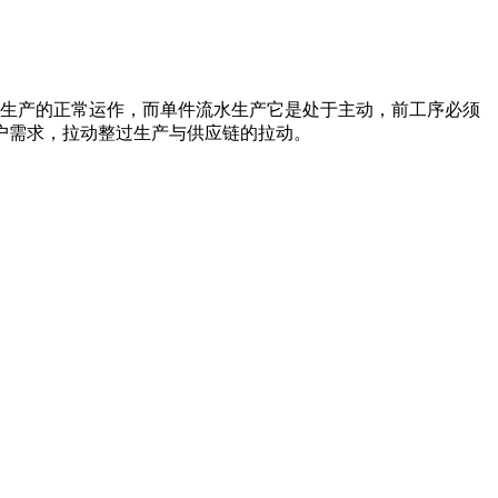
定生产的正常运作，而单件流水生产它是处于主动，前工序必须
户需求，拉动整过生产与供应链的拉动。