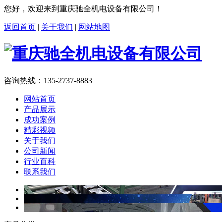
您好，欢迎来到重庆驰全机电设备有限公司！
返回首页
|
关于我们
|
网站地图
咨询热线：
135-2737-8883
网站首页
产品展示
成功案例
精彩视频
关于我们
公司新闻
行业百科
联系我们