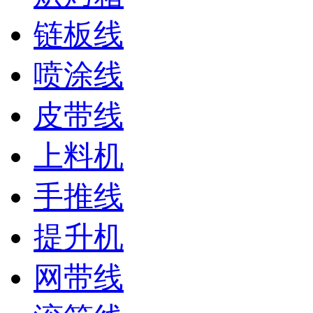
链板线
喷涂线
皮带线
上料机
手推线
提升机
网带线