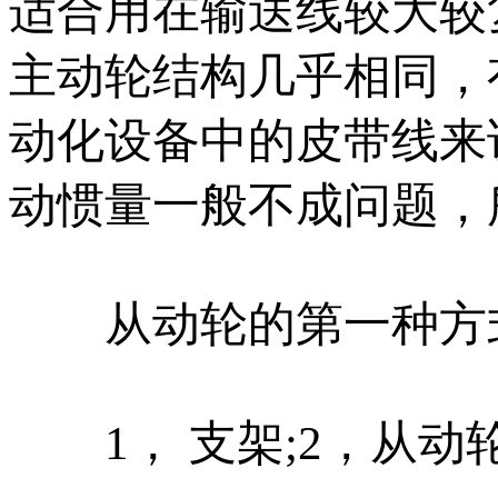
适合用在输送线较大较
主动轮结构几乎相同，
动化设备中的皮带线来
动惯量一般不成问题，
从动轮的第一种方
1， 支架;2，从动轮轴