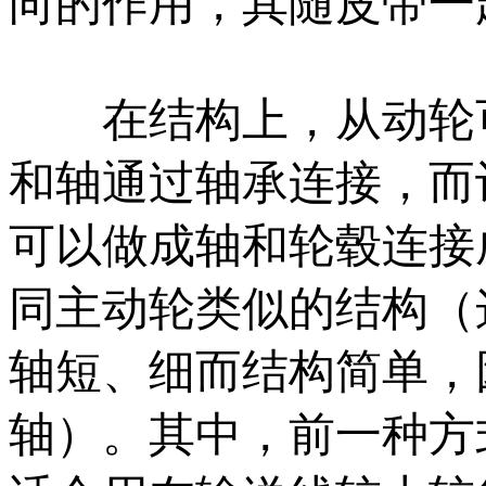
向的作用，其随皮带一
在结构上，从动轮可
和轴通过轴承连接，而
可以做成轴和轮毂连接
同主动轮类似的结构（
轴短、细而结构简单，
轴）。其中，前一种方