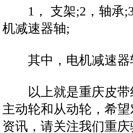
1， 支架;2，轴承;3
机减速器轴;
其中，电机减速器轴
以上就是重庆皮带线
主动轮和从动轮，希望
资讯，请关注我们重庆