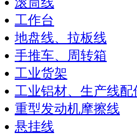
滚筒线
工作台
地盘线、拉板线
手推车、周转箱
工业货架
工业铝材、生产线配
重型发动机摩擦线
悬挂线