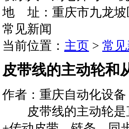
地 址：重庆市九龙坡
常见新闻
当前位置：
主页
>
常见
皮带线的主动轮和
作者：重庆自动化设备 时
皮带线的主动轮是直
+传动皮带、链条、同