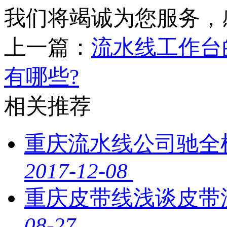
我们将竭诚为您服务，
上一篇：
流水线工作台
有哪些?
相关推荐
重庆流水线公司驰全
2017-12-08
重庆皮带线浅谈皮带
08-27